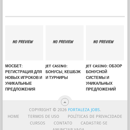
МОСБЕТ:
JET CASINO:
JET CASINO: ОБЗОР
РЕГИСТРАЦИЯ ДЛЯ
БОНУСЫ, КЕШБЭК
БОНУСНОЙ
НОВЫХ ИГРОКОВ И
И ТУРНИРЫ
СИСТЕМЫ И
УНИКАЛЬНЫЕ
УНИКАЛЬНЫХ
ПРЕДЛОЖЕНИЯ
ПРЕДЛОЖЕНИЙ
COPYRIGHT © 2026
FORTALEZA JOBS
.
HOME
TERMOS DE USO
POLÍTICAS DE PRIVACIDADE
CURSOS
CONTATO
CADASTRE-SE
ANUNCIAR VAGA