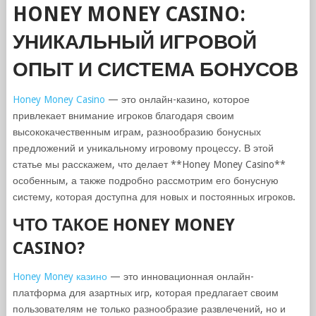
HONEY MONEY CASINO:
УНИКАЛЬНЫЙ ИГРОВОЙ
ОПЫТ И СИСТЕМА БОНУСОВ
Honey Money Casino
— это онлайн-казино, которое
привлекает внимание игроков благодаря своим
высококачественным играм, разнообразию бонусных
предложений и уникальному игровому процессу. В этой
статье мы расскажем, что делает **Honey Money Casino**
особенным, а также подробно рассмотрим его бонусную
систему, которая доступна для новых и постоянных игроков.
ЧТО ТАКОЕ HONEY MONEY
CASINO?
Honey Money казино
— это инновационная онлайн-
платформа для азартных игр, которая предлагает своим
пользователям не только разнообразие развлечений, но и