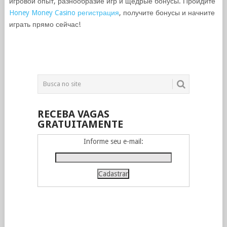
игровой опыт, разнообразие игр и щедрые бонусы. Пройдите
Honey Money Casino регистрация
, получите бонусы и начните
играть прямо сейчас!
RECEBA VAGAS
GRATUITAMENTE
Informe seu e-mail: