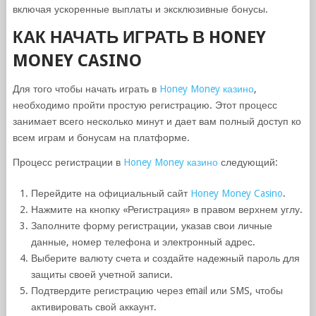
включая ускоренные выплаты и эксклюзивные бонусы.
КАК НАЧАТЬ ИГРАТЬ В HONEY
MONEY CASINO
Для того чтобы начать играть в
Honey Money казино
,
необходимо пройти простую регистрацию. Этот процесс
занимает всего несколько минут и дает вам полный доступ ко
всем играм и бонусам на платформе.
Процесс регистрации в
Honey Money казино
следующий:
Перейдите на официальный сайт
Honey Money Casino
.
Нажмите на кнопку «Регистрация» в правом верхнем углу.
Заполните форму регистрации, указав свои личные
данные, номер телефона и электронный адрес.
Выберите валюту счета и создайте надежный пароль для
защиты своей учетной записи.
Подтвердите регистрацию через email или SMS, чтобы
активировать свой аккаунт.