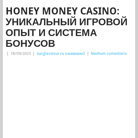
HONEY MONEY CASINO:
УНИКАЛЬНЫЙ ИГРОВОЙ
ОПЫТ И СИСТЕМА
БОНУСОВ
|
18/09/2025
|
sunglasstour.ru ханимани2
|
Nenhum comentário