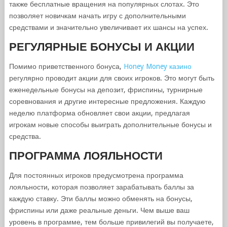
также бесплатные вращения на популярных слотах. Это
позволяет новичкам начать игру с дополнительными
средствами и значительно увеличивает их шансы на успех.
РЕГУЛЯРНЫЕ БОНУСЫ И АКЦИИ
Помимо приветственного бонуса,
Honey Money казино
регулярно проводит акции для своих игроков. Это могут быть
еженедельные бонусы на депозит, фриспины, турнирные
соревнования и другие интересные предложения. Каждую
неделю платформа обновляет свои акции, предлагая
игрокам новые способы выиграть дополнительные бонусы и
средства.
ПРОГРАММА ЛОЯЛЬНОСТИ
Для постоянных игроков предусмотрена программа
лояльности, которая позволяет зарабатывать баллы за
каждую ставку. Эти баллы можно обменять на бонусы,
фриспины или даже реальные деньги. Чем выше ваш
уровень в программе, тем больше привилегий вы получаете,