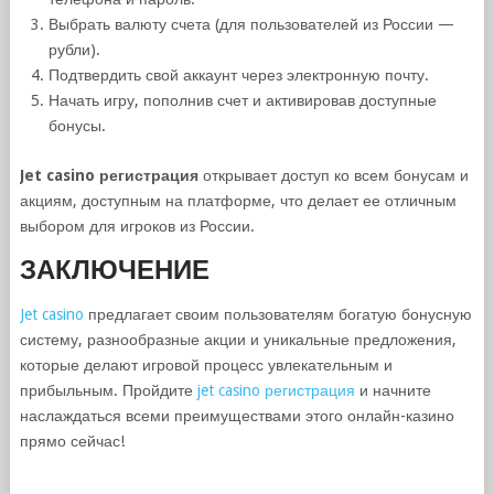
Выбрать валюту счета (для пользователей из России —
рубли).
Подтвердить свой аккаунт через электронную почту.
Начать игру, пополнив счет и активировав доступные
бонусы.
Jet casino регистрация
открывает доступ ко всем бонусам и
акциям, доступным на платформе, что делает ее отличным
выбором для игроков из России.
ЗАКЛЮЧЕНИЕ
Jet casino
предлагает своим пользователям богатую бонусную
систему, разнообразные акции и уникальные предложения,
которые делают игровой процесс увлекательным и
прибыльным. Пройдите
jet casino регистрация
и начните
наслаждаться всеми преимуществами этого онлайн-казино
прямо сейчас!