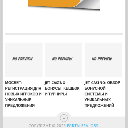
МОСБЕТ:
JET CASINO:
JET CASINO: ОБЗОР
РЕГИСТРАЦИЯ ДЛЯ
БОНУСЫ, КЕШБЭК
БОНУСНОЙ
НОВЫХ ИГРОКОВ И
И ТУРНИРЫ
СИСТЕМЫ И
УНИКАЛЬНЫЕ
УНИКАЛЬНЫХ
ПРЕДЛОЖЕНИЯ
ПРЕДЛОЖЕНИЙ
COPYRIGHT © 2026
FORTALEZA JOBS
.