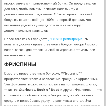
игроки, является приветственный бонус. Он предназначен
для того, чтобы помочь новичкам начать игру с
дополнительными средствами. Обычно приветственный
бонус включает в себя до 100% на первый депозит, что
позволяет удвоить сумму депозита и начать игру с
дополнительным капиталом.
После того как вы пройдете
Jet casino регистрация
, вы
получите доступ к приветственному бонусу, который можно
использовать для ставок на любые игровые автоматы или
настольные игры.
ФРИСПИНЫ
Вместе с приветственным бонусом, **Jet casino**
предоставляет игрокам бесплатные вращения (фриспины).
Эти фриспины можно использовать на популярных слотах,
таких как
Starburst
,
Book of Dead
и других. Фриспины — это
отличный способ начать игру без риска для собственных
средств и попробовать удачу на различных слотах. Эти