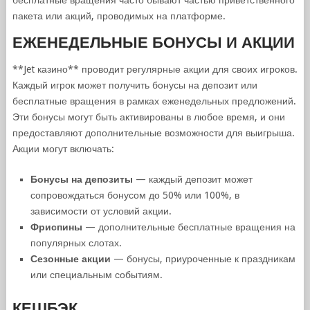
бесплатные вращения часто бывают частью приветственного
пакета или акций, проводимых на платформе.
ЕЖЕНЕДЕЛЬНЫЕ БОНУСЫ И АКЦИИ
**Jet казино** проводит регулярные акции для своих игроков.
Каждый игрок может получить бонусы на депозит или
бесплатные вращения в рамках еженедельных предложений.
Эти бонусы могут быть активированы в любое время, и они
предоставляют дополнительные возможности для выигрыша.
Акции могут включать:
Бонусы на депозиты
— каждый депозит может
сопровождаться бонусом до 50% или 100%, в
зависимости от условий акции.
Фриспины
— дополнительные бесплатные вращения на
популярных слотах.
Сезонные акции
— бонусы, приуроченные к праздникам
или специальным событиям.
КЕШБЭК