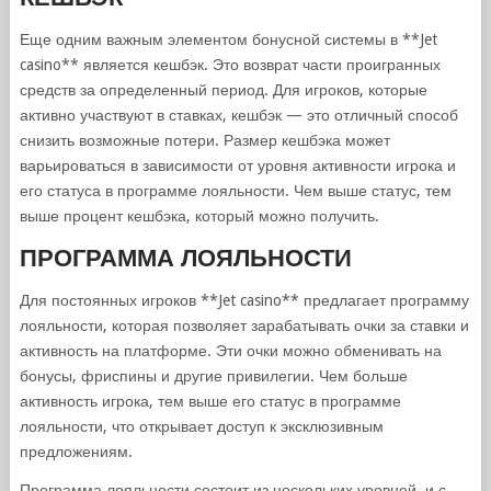
Еще одним важным элементом бонусной системы в **Jet
casino** является кешбэк. Это возврат части проигранных
средств за определенный период. Для игроков, которые
активно участвуют в ставках, кешбэк — это отличный способ
снизить возможные потери. Размер кешбэка может
варьироваться в зависимости от уровня активности игрока и
его статуса в программе лояльности. Чем выше статус, тем
выше процент кешбэка, который можно получить.
ПРОГРАММА ЛОЯЛЬНОСТИ
Для постоянных игроков **Jet casino** предлагает программу
лояльности, которая позволяет зарабатывать очки за ставки и
активность на платформе. Эти очки можно обменивать на
бонусы, фриспины и другие привилегии. Чем больше
активность игрока, тем выше его статус в программе
лояльности, что открывает доступ к эксклюзивным
предложениям.
Программа лояльности состоит из нескольких уровней, и с