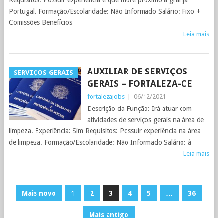
Requisitos: Possuir experiência e que more próximo a granja
Portugal. Formação/Escolaridade: Não Informado Salário: Fixo +
Comissões Benefícios:
Leia mais
AUXILIAR DE SERVIÇOS
SERVIÇOS GERAIS
GERAIS – FORTALEZA-CE
fortalezajobs
|
06/12/2021
Descrição da Função: Irá atuar com
atividades de serviços gerais na área de
limpeza. Experiência: Sim Requisitos: Possuir experiência na área
de limpeza. Formação/Escolaridade: Não Informado Salário: à
Leia mais
PAGINAÇÃO
Mais novo
1
2
3
4
5
…
36
DE
Mais antigo