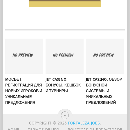
МОСБЕТ:
JET CASINO:
JET CASINO: ОБЗОР
РЕГИСТРАЦИЯ ДЛЯ
БОНУСЫ, КЕШБЭК
БОНУСНОЙ
НОВЫХ ИГРОКОВ И
И ТУРНИРЫ
СИСТЕМЫ И
УНИКАЛЬНЫЕ
УНИКАЛЬНЫХ
ПРЕДЛОЖЕНИЯ
ПРЕДЛОЖЕНИЙ
COPYRIGHT © 2026
FORTALEZA JOBS
.
HOME
TERMOS DE USO
POLÍTICAS DE PRIVACIDADE