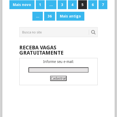
PAGINAÇÃO
Mais novo
1
…
3
4
5
6
7
DE
…
36
Mais antigo
POSTS
RECEBA VAGAS
GRATUITAMENTE
Informe seu e-mail: