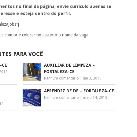
entos no final da página, envie currículo apenas se
eresse e esteja dentro do perfil.
alezaJobs”]
us.com.br
e colocar no assunto o nome da vaga
NTES PARA VOCÊ
-CE
AUXILIAR DE LIMPEZA –
FORTALEZA-CE
 2019
Nenhum comentário
|
jan 3, 2019
APRENDIZ DE DP – FORTALEZA-CE
Nenhum comentário
|
maio 14, 2018
019