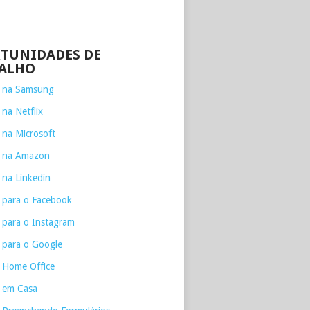
TUNIDADES DE
ALHO
e na Samsung
 na Netflix
 na Microsoft
e na Amazon
 na Linkedin
 para o Facebook
 para o Instagram
 para o Google
 Home Office
 em Casa