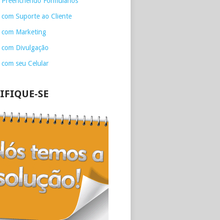
 Preenchendo Formulários
 com Suporte ao Cliente
 com Marketing
 com Divulgação
 com seu Celular
IFIQUE-SE