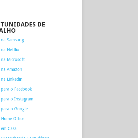
TUNIDADES DE
ALHO
e na Samsung
 na Netflix
 na Microsoft
e na Amazon
 na Linkedin
 para o Facebook
 para o Instagram
 para o Google
 Home Office
 em Casa