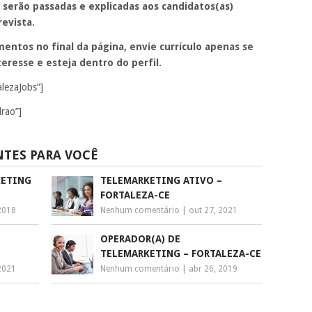
 serão passadas e explicadas aos candidatos(as)
evista.
entos no final da página, envie currículo apenas se
eresse e esteja dentro do perfil.
alezaJobs”]
rao”]
NTES PARA VOCÊ
KETING
TELEMARKETING ATIVO –
FORTALEZA-CE
2018
Nenhum comentário
|
out 27, 2021
OPERADOR(A) DE
TELEMARKETING – FORTALEZA-CE
2021
Nenhum comentário
|
abr 26, 2019