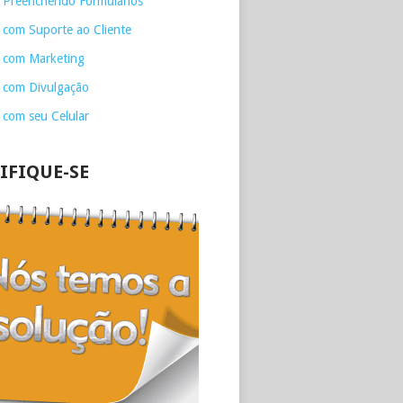
 Preenchendo Formulários
 com Suporte ao Cliente
 com Marketing
 com Divulgação
 com seu Celular
IFIQUE-SE