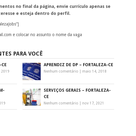
entos no final da página, envie currículo apenas se
eresse e esteja dentro do perfil.
alezaJobs”]
il.com
e colocar no assunto o nome da vaga
NTES PARA VOCÊ
-CE
APRENDIZ DE DP – FORTALEZA-CE
, 2019
Nenhum comentário
|
maio 14, 2018
M-
SERVIÇOS GERAIS – FORTALEZA-
CE
2019
Nenhum comentário
|
nov 17, 2021