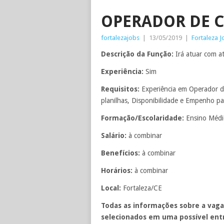
OPERADOR DE C
fortalezajobs
|
13/05/2019
|
Fortaleza J
Descrição da Função:
Irá atuar com a
Experiência:
Sim
Requisitos:
Experiência em Operador d
planilhas, Disponibilidade e Empenho pa
Formação/Escolaridade:
Ensino Méd
Salário:
à combinar
Benefícios:
à combinar
Horários:
à combinar
Local:
Fortaleza/CE
Todas as informações sobre a vaga
selecionados em uma possível entr