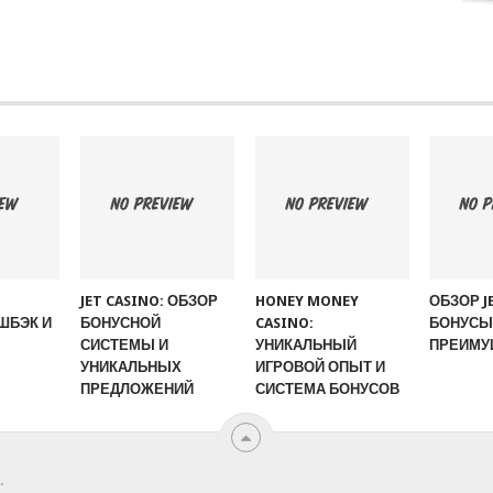
JET CASINO: ОБЗОР
HONEY MONEY
ОБЗОР J
ШБЭК И
БОНУСНОЙ
CASINO:
БОНУСЫ,
СИСТЕМЫ И
УНИКАЛЬНЫЙ
ПРЕИМУ
УНИКАЛЬНЫХ
ИГРОВОЙ ОПЫТ И
ПРЕДЛОЖЕНИЙ
СИСТЕМА БОНУСОВ
.