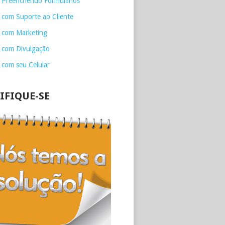
 Preenchendo Formulários
 com Suporte ao Cliente
 com Marketing
 com Divulgação
 com seu Celular
IFIQUE-SE