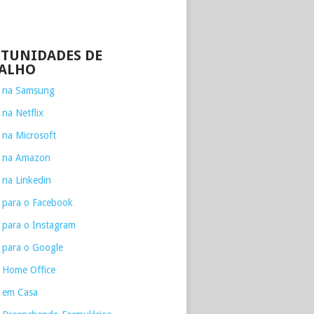
TUNIDADES DE
ALHO
e na Samsung
 na Netflix
 na Microsoft
e na Amazon
 na Linkedin
 para o Facebook
 para o Instagram
 para o Google
 Home Office
 em Casa