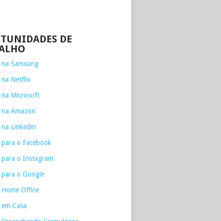
TUNIDADES DE
ALHO
e na Samsung
 na Netflix
 na Microsoft
e na Amazon
 na Linkedin
 para o Facebook
 para o Instagram
 para o Google
 Home Office
 em Casa