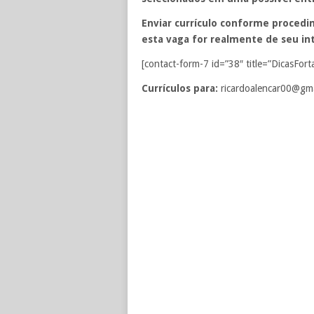
Enviar currículo conforme procedim
esta vaga for realmente de seu int
[contact-form-7 id=”38″ title=”DicasFort
Currículos para:
ricardoalencar00@gm