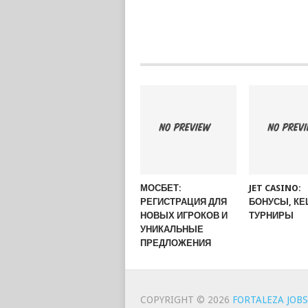
МОСБЕТ:
JET CASINO:
РЕГИСТРАЦИЯ ДЛЯ
БОНУСЫ, КЕ
НОВЫХ ИГРОКОВ И
ТУРНИРЫ
УНИКАЛЬНЫЕ
ПРЕДЛОЖЕНИЯ
COPYRIGHT © 2026
FORTALEZA JOBS