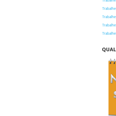
Trabalhe
Trabalhe
Trabalhe
Trabalhe
Trabalhe
QUAL