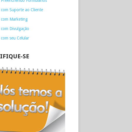
 Preenchendo Formulários
 com Suporte ao Cliente
 com Marketing
 com Divulgação
 com seu Celular
IFIQUE-SE