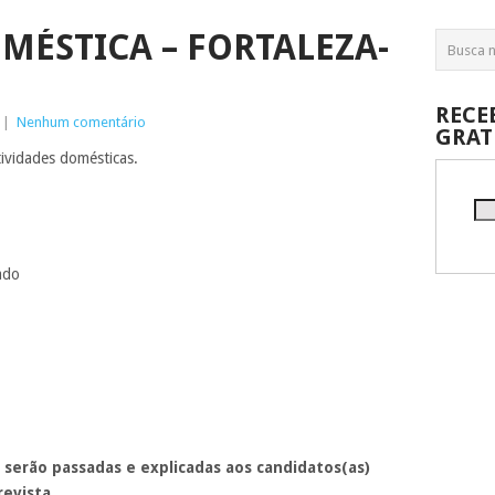
ÉSTICA – FORTALEZA-
RECE
|
Nenhum comentário
GRAT
tividades domésticas.
ado
 serão passadas e explicadas aos candidatos(as)
evista.