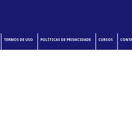
TERMOS DE USO
POLÍTICAS DE PRIVACIDADE
CURSOS
CONT