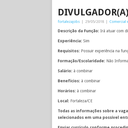
DIVULGADOR(A)
fortalezajobs
|
29/05/2018
|
Comercial 
Descrição da Função:
Irá atuar com 
Experiência:
Sim
Requisitos:
Possuir experiência na fun
Formação/Escolaridade:
Não Inform
Salário:
à combinar
Benefícios:
à combinar
Horários:
à combinar
Local:
Fortaleza/CE
Todas as informações sobre a vaga
selecionados em uma possível entr
Enviar currículo conforme procedim