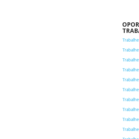
OPOR
TRAB
Trabalh
Trabalhe
Trabalhe
Trabalh
Trabalhe
Trabalhe
Trabalhe
Trabalhe
Trabalhe
Trabalhe