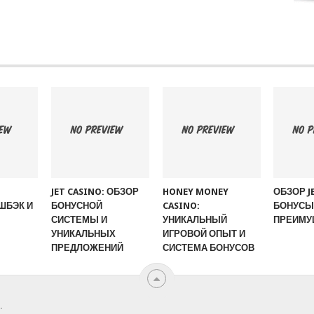
JET CASINO: ОБЗОР
HONEY MONEY
ОБЗОР J
ШБЭК И
БОНУСНОЙ
CASINO:
БОНУСЫ,
СИСТЕМЫ И
УНИКАЛЬНЫЙ
ПРЕИМУ
УНИКАЛЬНЫХ
ИГРОВОЙ ОПЫТ И
ПРЕДЛОЖЕНИЙ
СИСТЕМА БОНУСОВ
.