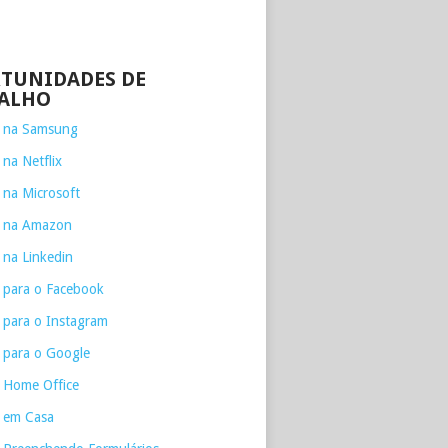
TUNIDADES DE
ALHO
e na Samsung
 na Netflix
 na Microsoft
e na Amazon
 na Linkedin
 para o Facebook
 para o Instagram
 para o Google
 Home Office
 em Casa