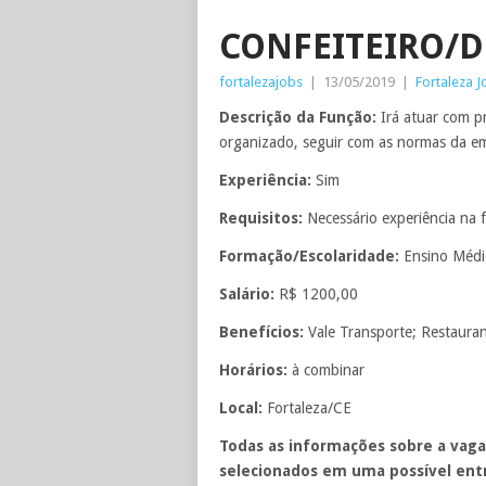
CONFEITEIRO/D
fortalezajobs
|
13/05/2019
|
Fortaleza J
Descrição da Função:
Irá atuar com p
organizado, seguir com as normas da em
Experiência:
Sim
Requisitos:
Necessário experiência na
Formação/Escolaridade:
Ensino Méd
Salário:
R$ 1200,00
Benefícios:
Vale Transporte; Restaura
Horários:
à combinar
Local:
Fortaleza/CE
Todas as informações sobre a vaga
selecionados em uma possível entr