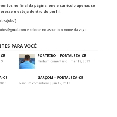
entos no final da página, envie currículo apenas se
eresse e esteja dentro do perfil.
alezaJobs”]
gados@gmail.com
e colocar no assunto o nome da vaga
NTES PARA VOCÊ
-CE
PORTEIRO – FORTALEZA-CE
019
Nenhum comentário
|
mar 18, 2019
A-CE
GARÇOM – FORTALEZA-CE
 2019
Nenhum comentário
|
jan 17, 2019