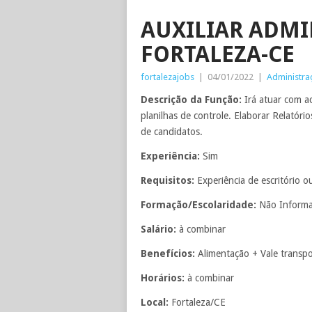
AUXILIAR ADMI
FORTALEZA-CE
fortalezajobs
|
04/01/2022
|
Administra
Descrição da Função:
Irá atuar com a
planilhas de controle. Elaborar Relatór
de candidatos.
Experiência:
Sim
Requisitos:
Experiência de escritório ou
Formação/Escolaridade:
Não Inform
Salário:
à combinar
Benefícios:
Alimentação + Vale transp
Horários:
à combinar
Local:
Fortaleza/CE