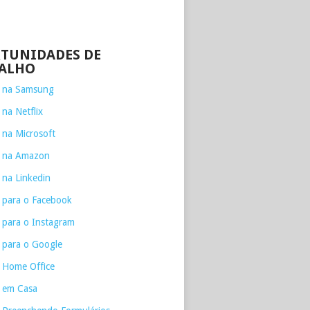
TUNIDADES DE
ALHO
e na Samsung
 na Netflix
 na Microsoft
e na Amazon
 na Linkedin
 para o Facebook
 para o Instagram
 para o Google
 Home Office
 em Casa