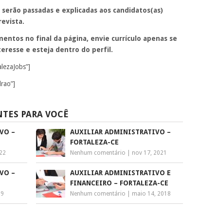
 serão passadas e explicadas aos candidatos(as)
evista.
entos no final da página, envie currículo apenas se
eresse e esteja dentro do perfil.
alezaJobs”]
rao”]
NTES PARA VOCÊ
VO –
AUXILIAR ADMINISTRATIVO –
FORTALEZA-CE
022
Nenhum comentário
|
nov 17, 2021
VO –
AUXILIAR ADMINISTRATIVO E
FINANCEIRO – FORTALEZA-CE
19
Nenhum comentário
|
maio 14, 2018