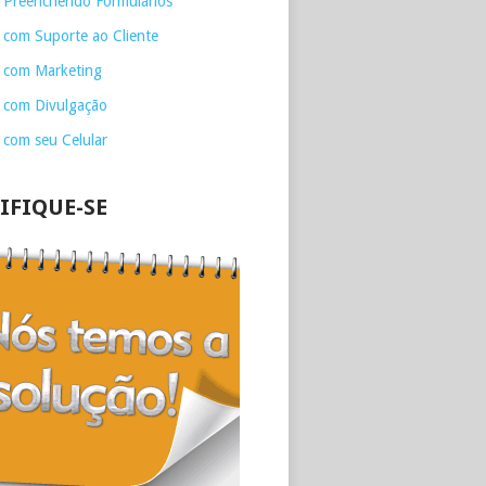
 Preenchendo Formulários
 com Suporte ao Cliente
 com Marketing
 com Divulgação
 com seu Celular
IFIQUE-SE