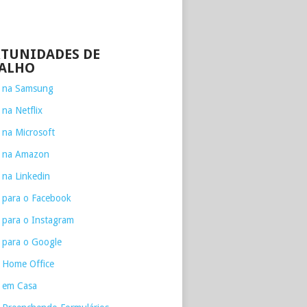
TUNIDADES DE
ALHO
e na Samsung
 na Netflix
 na Microsoft
e na Amazon
 na Linkedin
 para o Facebook
 para o Instagram
 para o Google
 Home Office
 em Casa