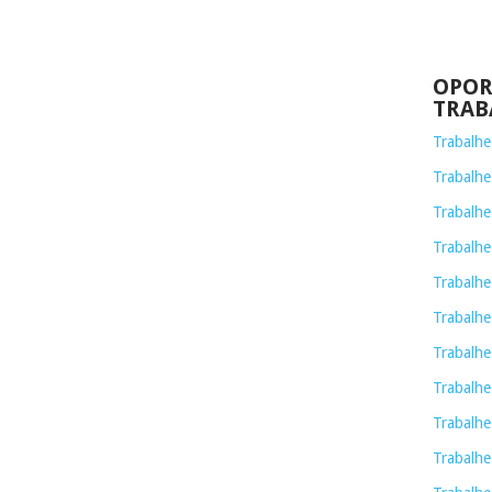
OPOR
TRAB
Trabalh
Trabalhe
Trabalhe
Trabalh
Trabalhe
Trabalhe
Trabalhe
Trabalhe
Trabalhe
Trabalhe