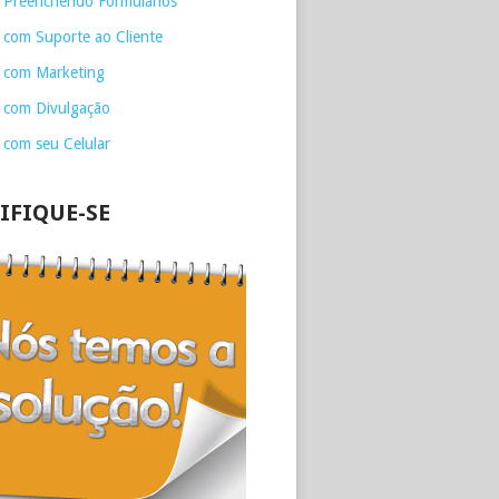
 Preenchendo Formulários
 com Suporte ao Cliente
 com Marketing
 com Divulgação
 com seu Celular
IFIQUE-SE