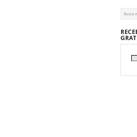
RECE
GRAT