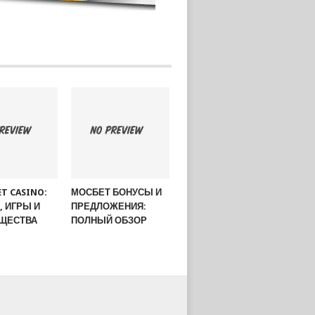
ET CASINO:
МОСБЕТ БОНУСЫ И
 ИГРЫ И
ПРЕДЛОЖЕНИЯ:
ЩЕСТВА
ПОЛНЫЙ ОБЗОР