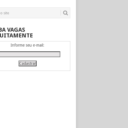
BA VAGAS
UITAMENTE
Informe seu e-mail: