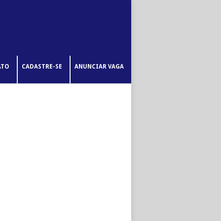
ATO
CADASTRE-SE
ANUNCIAR VAGA