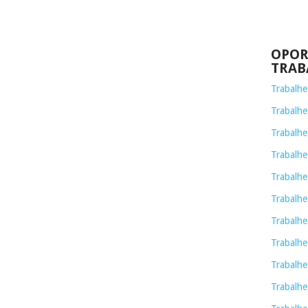
OPOR
TRAB
Trabalh
Trabalhe
Trabalhe
Trabalh
Trabalhe
Trabalhe
Trabalhe
Trabalhe
Trabalhe
Trabalhe