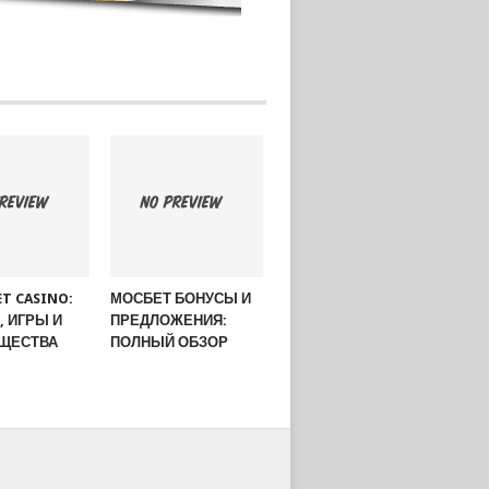
ET CASINO:
МОСБЕТ БОНУСЫ И
 ИГРЫ И
ПРЕДЛОЖЕНИЯ:
ЩЕСТВА
ПОЛНЫЙ ОБЗОР