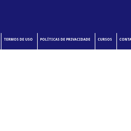
TERMOS DE USO
POLÍTICAS DE PRIVACIDADE
CURSOS
CONT