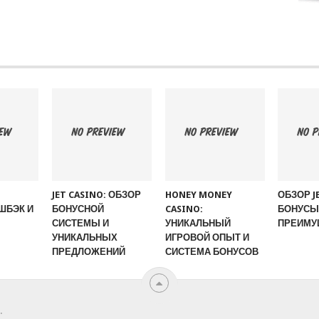
JET CASINO: ОБЗОР
HONEY MONEY
ОБЗОР J
ШБЭК И
БОНУСНОЙ
CASINO:
БОНУСЫ,
СИСТЕМЫ И
УНИКАЛЬНЫЙ
ПРЕИМУ
УНИКАЛЬНЫХ
ИГРОВОЙ ОПЫТ И
ПРЕДЛОЖЕНИЙ
СИСТЕМА БОНУСОВ
.