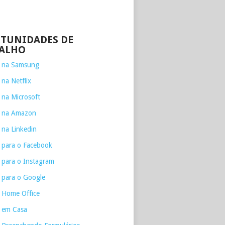
TUNIDADES DE
ALHO
e na Samsung
 na Netflix
 na Microsoft
e na Amazon
 na Linkedin
 para o Facebook
 para o Instagram
 para o Google
 Home Office
 em Casa