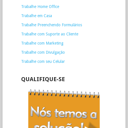
Trabalhe Home Office
Trabalhe em Casa
Trabalhe Preenchendo Formulários
Trabalhe com Suporte ao Cliente
Trabalhe com Marketing
Trabalhe com Divulgação
Trabalhe com seu Celular
QUALIFIQUE-SE