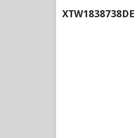
XTW1838738DE