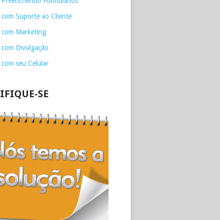
 Preenchendo Formulários
 com Suporte ao Cliente
 com Marketing
 com Divulgação
 com seu Celular
IFIQUE-SE