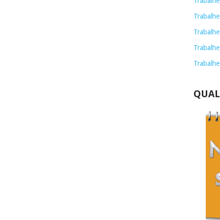
Trabalhe
Trabalhe
Trabalhe
Trabalhe
Trabalhe
QUAL