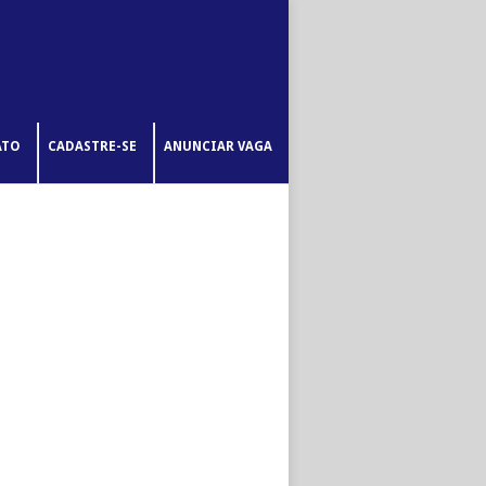
ATO
CADASTRE-SE
ANUNCIAR VAGA