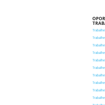
OPOR
TRAB
Trabalh
Trabalhe
Trabalhe
Trabalh
Trabalhe
Trabalhe
Trabalhe
Trabalhe
Trabalhe
Trabalhe