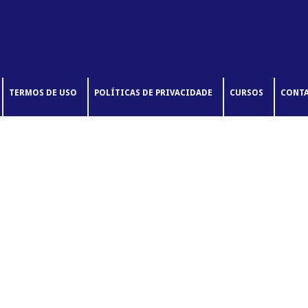
TERMOS DE USO
POLÍTICAS DE PRIVACIDADE
CURSOS
CONT