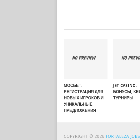
МОСБЕТ:
JET CASINO:
РЕГИСТРАЦИЯ ДЛЯ
БОНУСЫ, КЕ
НОВЫХ ИГРОКОВ И
ТУРНИРЫ
УНИКАЛЬНЫЕ
ПРЕДЛОЖЕНИЯ
COPYRIGHT © 2026
FORTALEZA JOBS