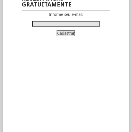
GRATUITAMENTE
Informe seu e-mail: