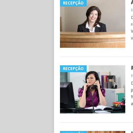
RECEPÇÃO
f
D
r
V
v
RECEPÇÃO
f
D
p
f
a