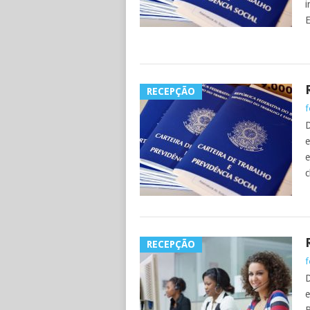
i
E
RECEPÇÃO
f
D
e
e
c
RECEPÇÃO
f
D
e