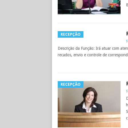
B
RECEPÇÃO
f
Descrição da Função: Irá atuar com atend
recados, envio e controle de correspondê
RECEPÇÃO
f
D
h
S
c