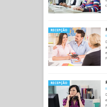
B
c
RECEPÇÃO
f
D
a
e
F
RECEPÇÃO
f
D
e
F