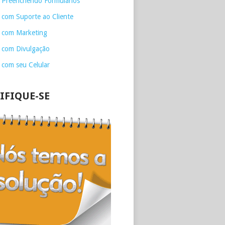
 Preenchendo Formulários
 com Suporte ao Cliente
 com Marketing
 com Divulgação
 com seu Celular
IFIQUE-SE