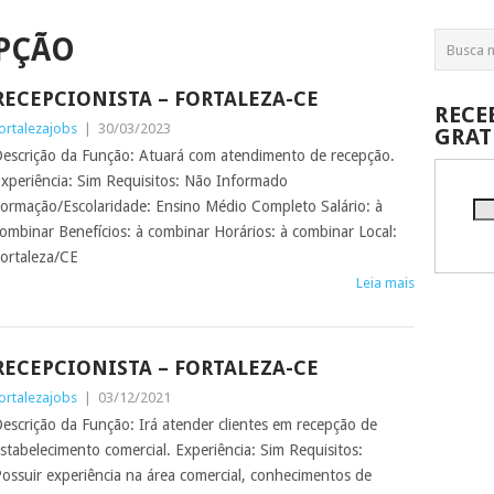
PÇÃO
RECEPCIONISTA – FORTALEZA-CE
RECE
ortalezajobs
|
30/03/2023
GRAT
escrição da Função: Atuará com atendimento de recepção.
xperiência: Sim Requisitos: Não Informado
ormação/Escolaridade: Ensino Médio Completo Salário: à
ombinar Benefícios: à combinar Horários: à combinar Local:
ortaleza/CE
Leia mais
RECEPCIONISTA – FORTALEZA-CE
ortalezajobs
|
03/12/2021
escrição da Função: Irá atender clientes em recepção de
stabelecimento comercial. Experiência: Sim Requisitos:
ossuir experiência na área comercial, conhecimentos de