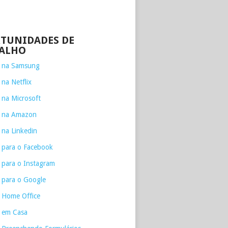
TUNIDADES DE
ALHO
e na Samsung
 na Netflix
 na Microsoft
e na Amazon
 na Linkedin
 para o Facebook
 para o Instagram
 para o Google
 Home Office
 em Casa