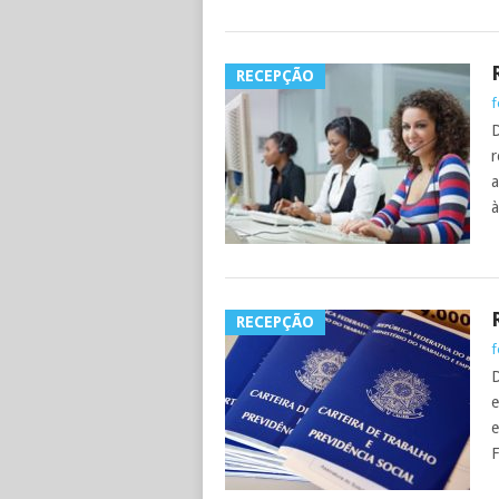
RECEPÇÃO
f
D
r
a
à
RECEPÇÃO
f
D
e
e
F