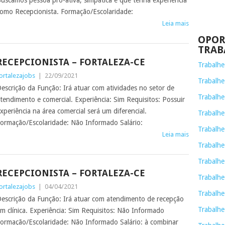
uscamos pessoa pro-ativa, simpática e que tenha experiência
omo Recepcionista. Formação/Escolaridade:
Leia mais
OPOR
TRAB
RECEPCIONISTA – FORTALEZA-CE
Trabalh
ortalezajobs
|
22/09/2021
Trabalhe
escrição da Função: Irá atuar com atividades no setor de
Trabalhe
tendimento e comercial. Experiência: Sim Requisitos: Possuir
xperiência na área comercial será um diferencial.
Trabalh
ormação/Escolaridade: Não Informado Salário:
Trabalhe
Leia mais
Trabalhe
Trabalhe
RECEPCIONISTA – FORTALEZA-CE
Trabalhe
ortalezajobs
|
04/04/2021
Trabalhe
escrição da Função: Irá atuar com atendimento de recepção
Trabalhe
m clínica. Experiência: Sim Requisitos: Não Informado
ormação/Escolaridade: Não Informado Salário: à combinar