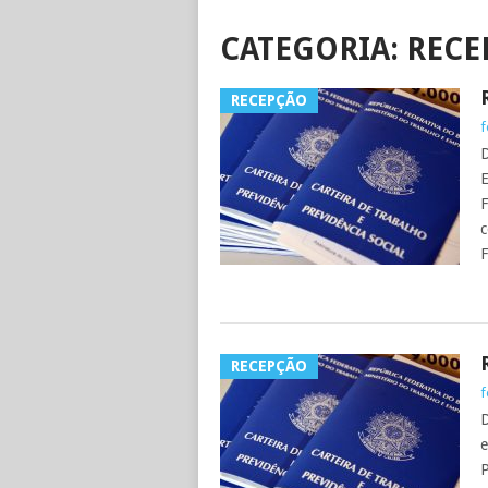
CATEGORIA:
RECE
RECEPÇÃO
f
D
E
F
c
F
RECEPÇÃO
f
D
e
P