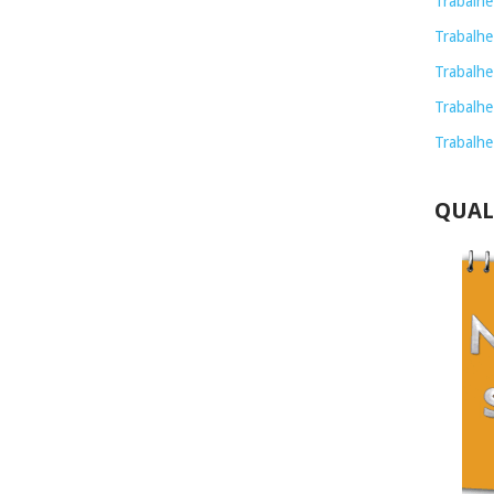
Trabalhe
Trabalhe
Trabalhe
Trabalhe
Trabalhe
QUAL