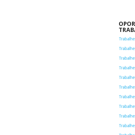
OPOR
TRAB
Trabalh
Trabalhe
Trabalhe
Trabalh
Trabalhe
Trabalhe
Trabalhe
Trabalhe
Trabalhe
Trabalhe