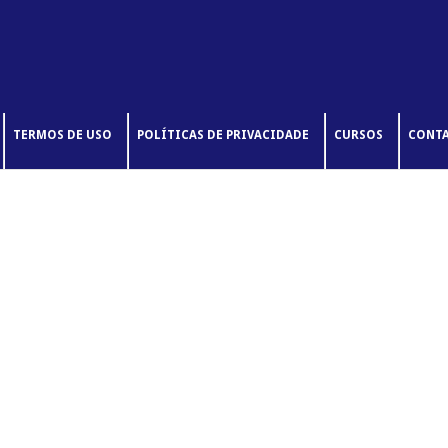
TERMOS DE USO
POLÍTICAS DE PRIVACIDADE
CURSOS
CONT