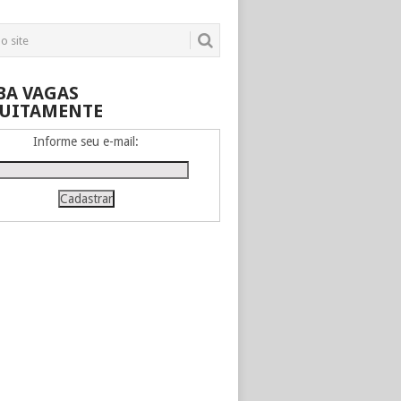
BA VAGAS
UITAMENTE
Informe seu e-mail: