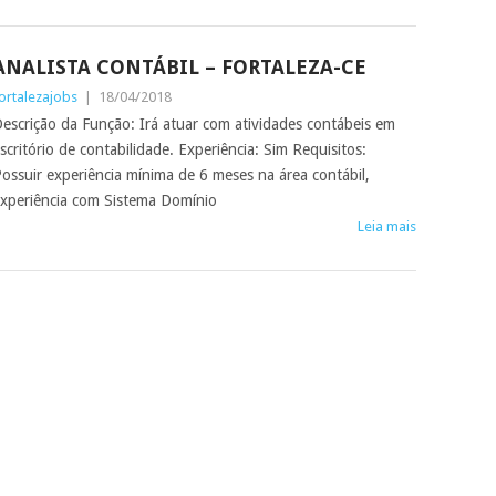
ANALISTA CONTÁBIL – FORTALEZA-CE
ortalezajobs
|
18/04/2018
escrição da Função: Irá atuar com atividades contábeis em
scritório de contabilidade. Experiência: Sim Requisitos:
ossuir experiência mínima de 6 meses na área contábil,
xperiência com Sistema Domínio
Leia mais