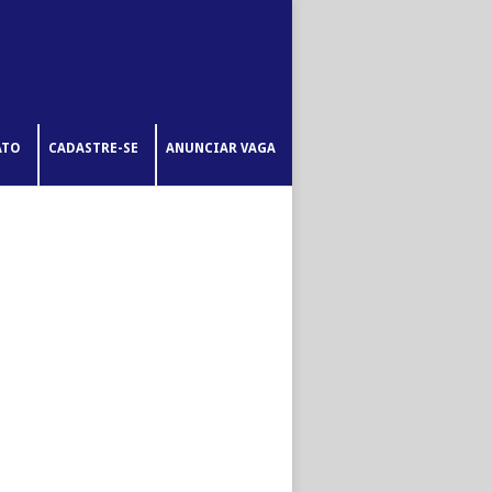
ATO
CADASTRE-SE
ANUNCIAR VAGA