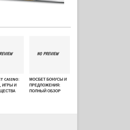
ET CASINO:
МОСБЕТ БОНУСЫ И
 ИГРЫ И
ПРЕДЛОЖЕНИЯ:
ЩЕСТВА
ПОЛНЫЙ ОБЗОР