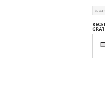
RECE
GRAT