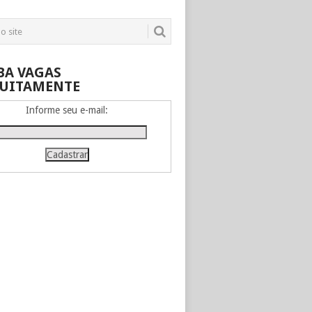
BA VAGAS
UITAMENTE
Informe seu e-mail: