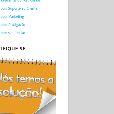
 Preenchendo Formulários
 com Suporte ao Cliente
 com Marketing
 com Divulgação
 com seu Celular
IFIQUE-SE