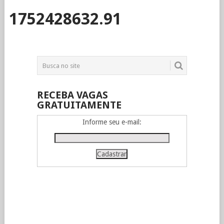
1752428632.91
RECEBA VAGAS
GRATUITAMENTE
Informe seu e-mail: